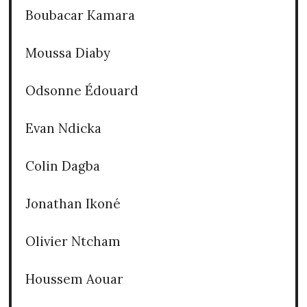
Boubacar Kamara
Moussa Diaby
Odsonne Édouard
Evan Ndicka
Colin Dagba
Jonathan Ikoné
Olivier Ntcham
Houssem Aouar