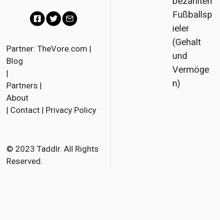
bezahlten
Fußballsp
ieler
F
T
E
(Gehalt
a
w
m
Partner:
TheVore.com
|
und
Blog
c
i
a
Vermöge
|
e
t
i
n)
Partners
|
b
t
l
About
o
e
|
Contact
|
Privacy Policy
o
r
k
© 2023 Taddlr. All Rights
Reserved.