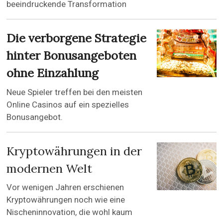
beeindruckende Transformation
Die verborgene Strategie
hinter Bonusangeboten
ohne Einzahlung
Neue Spieler treffen bei den meisten
Online Casinos auf ein spezielles
Bonusangebot.
Kryptowährungen in der
modernen Welt
Vor wenigen Jahren erschienen
Kryptowährungen noch wie eine
Nischeninnovation, die wohl kaum