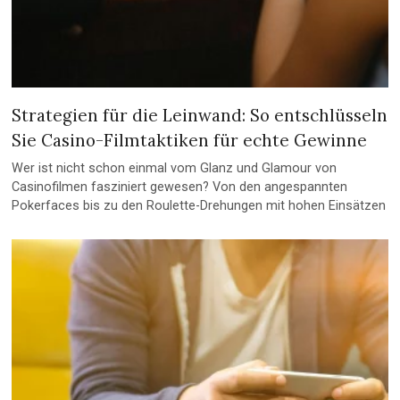
Strategien für die Leinwand: So entschlüsseln
Sie Casino-Filmtaktiken für echte Gewinne
Wer ist nicht schon einmal vom Glanz und Glamour von
Casinofilmen fasziniert gewesen? Von den angespannten
Pokerfaces bis zu den Roulette-Drehungen mit hohen Einsätzen