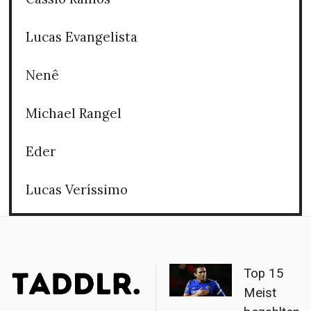
Lucas Evangelista
Nenê
Michael Rangel
Eder
Lucas Veríssimo
Top 15
Meist