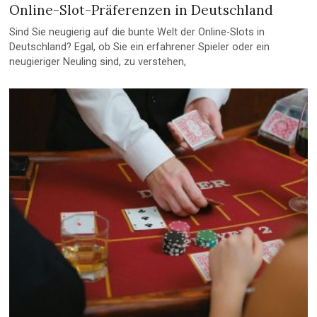
Online-Slot-Präferenzen in Deutschland
Sind Sie neugierig auf die bunte Welt der Online-Slots in
Deutschland? Egal, ob Sie ein erfahrener Spieler oder ein
neugieriger Neuling sind, zu verstehen,