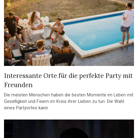
Interessante Orte für die perfekte Party mit
Freunden
Die meisten Menschen haben die besten Momente im Leben mit
Geselligkeit und Feiern im Kreis ihrer Lieben zu tun. Die Wahl
eines Partyortes kann