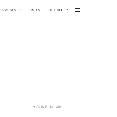
 VERMÖGEN
LISTEN
DEUTSCH
▼ Ad by Refinery89