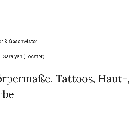
er & Geschwister:
Saraiyah (Tochter)
rpermaße, Tattoos, Haut-,
rbe