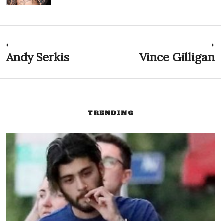
Post
Andy Serkis
Vince Gilligan
Previous
N
post:
p
navigation
TRENDING