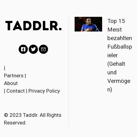
Top 15
Meist
bezahlten
Fußballsp
ieler
F
T
E
(Gehalt
a
w
m
|
und
Partners
|
c
i
a
Vermöge
About
e
t
i
n)
|
Contact
|
Privacy Policy
b
t
l
o
e
o
r
© 2023 Taddlr. All Rights
Reserved.
k