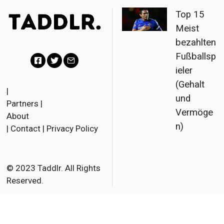
Top 15
Meist
bezahlten
Fußballsp
ieler
F
T
E
(Gehalt
a
w
m
|
und
Partners
|
c
i
a
Vermöge
About
e
t
i
n)
|
Contact
|
Privacy Policy
b
t
l
o
e
o
r
© 2023 Taddlr. All Rights
Reserved.
k