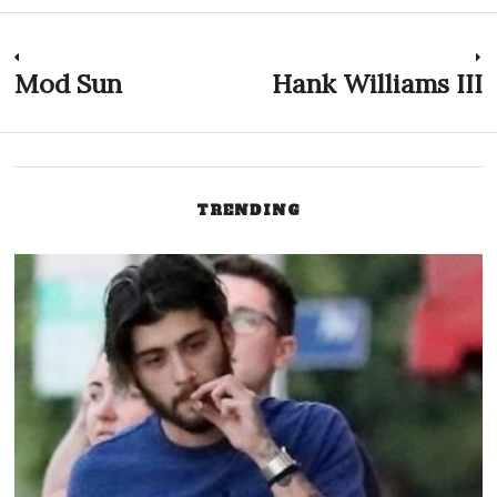
Post
Mod Sun
Hank Williams III
Previous
N
post:
p
navigation
TRENDING