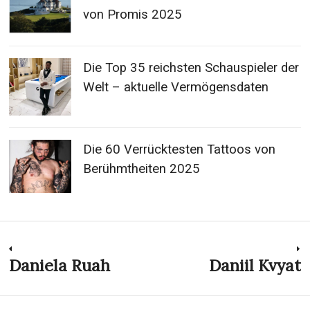
von Promis 2025
Die Top 35 reichsten Schauspieler der
Welt – aktuelle Vermögensdaten
Die 60 Verrücktesten Tattoos von
Berühmtheiten 2025
Post
Daniela Ruah
Daniil Kvyat
Previous
N
post:
p
navigation