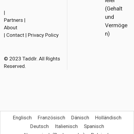
ieler
F
T
E
(Gehalt
a
w
m
|
und
Partners
|
c
i
a
Vermöge
About
e
t
i
n)
|
Contact
|
Privacy Policy
b
t
l
o
e
o
r
© 2023 Taddlr. All Rights
Reserved.
k
Englisch
Französisch
Dänisch
Holländisch
Deutsch
Italienisch
Spanisch