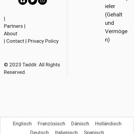
ieler
F
T
E
(Gehalt
a
w
m
|
und
Partners
|
c
i
a
Vermöge
About
e
t
i
n)
|
Contact
|
Privacy Policy
b
t
l
o
e
o
r
© 2023 Taddlr. All Rights
Reserved.
k
Englisch
Französisch
Dänisch
Holländisch
Deutsch
Italienisch
Spanisch