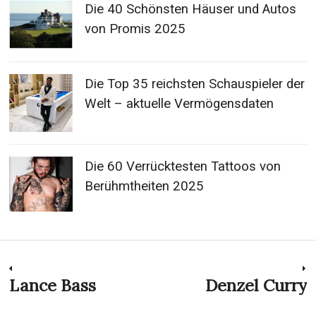
Die 40 Schönsten Häuser und Autos
von Promis 2025
Die Top 35 reichsten Schauspieler der
Welt – aktuelle Vermögensdaten
Die 60 Verrücktesten Tattoos von
Berühmtheiten 2025
Post
Lance Bass
Denzel Curry
Previous
N
post:
p