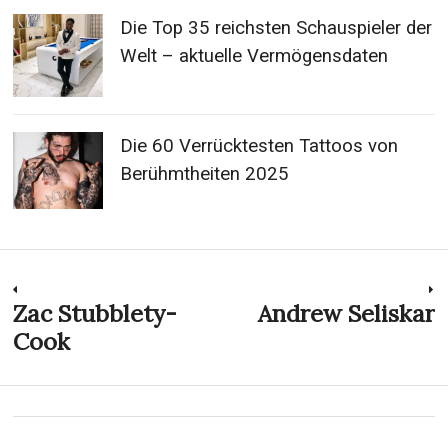
Die Top 35 reichsten Schauspieler der
Welt – aktuelle Vermögensdaten
Die 60 Verrücktesten Tattoos von
Berühmtheiten 2025
Post
Zac Stubblety-
Andrew Seliskar
Previous
N
post:
p
Cook
navigation