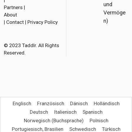
|
und
Partners
|
c
i
a
Vermöge
About
e
t
i
n)
|
Contact
|
Privacy Policy
b
t
l
o
e
o
r
© 2023 Taddlr. All Rights
Reserved.
k
Englisch
Französisch
Dänisch
Holländisch
Deutsch
Italienisch
Spanisch
Norwegisch (Buchsprache)
Polnisch
Portugiesisch, Brasilien
Schwedisch
Türkisch