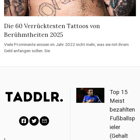
Die 60 Verrücktesten Tattoos von
Berühmtheiten 2025
Viele Prominente wissen im Jahr 2022 nicht mehr, was sie mit ihrem
Geld anfangen sollen. Sie
Top 15
Meist
bezahlten
Fußballsp
ieler
F
T
E
(Gehalt
a
w
m