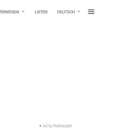
 VERMÖGEN
LISTEN
DEUTSCH
▼ Ad by Refinery89