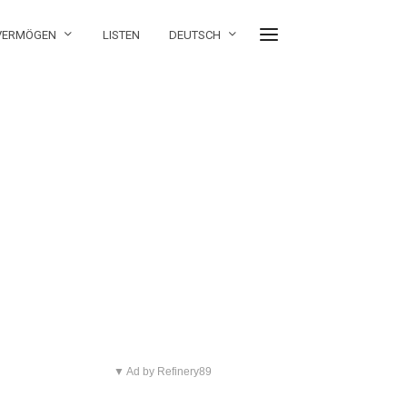
 VERMÖGEN
LISTEN
DEUTSCH
▼ Ad by Refinery89