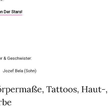
n Der Stars!
er & Geschwister:
Jozef Bela (Sohn)
rpermaße, Tattoos, Haut-,
rbe