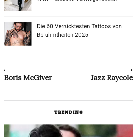
Die 60 Verrücktesten Tattoos von
Berühmtheiten 2025
Post
Boris McGiver
Jazz Raycole
Previous
N
post:
p
navigation
TRENDING