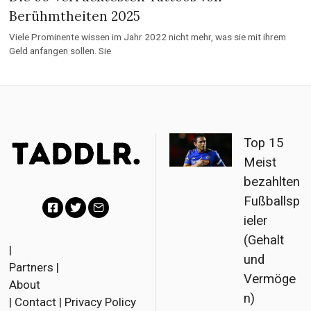
Berühmtheiten 2025
Viele Prominente wissen im Jahr 2022 nicht mehr, was sie mit ihrem
Geld anfangen sollen. Sie
Top 15
Meist
bezahlten
Fußballsp
ieler
F
T
E
(Gehalt
a
w
m
|
und
Partners
|
c
i
a
Vermöge
About
e
t
i
n)
|
Contact
|
Privacy Policy