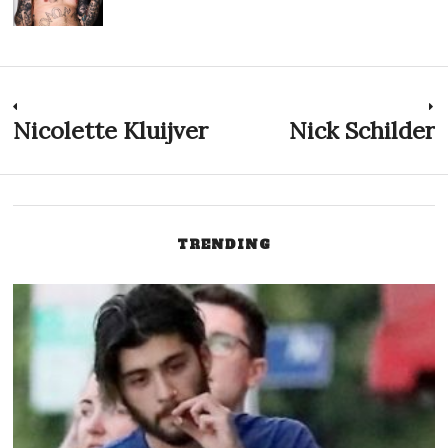
Post
Nicolette Kluijver
Nick Schilder
Previous
N
post:
p
navigation
TRENDING