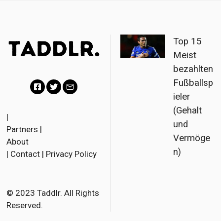
Top 15
Meist
bezahlten
Fußballsp
ieler
F
T
E
(Gehalt
a
w
m
|
und
Partners
|
c
i
a
Vermöge
About
e
t
i
n)
|
Contact
|
Privacy Policy
b
t
l
o
e
o
r
© 2023 Taddlr. All Rights
Reserved.
k