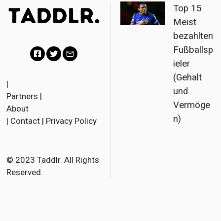
Top 15
Meist
bezahlten
Fußballsp
ieler
F
T
E
(Gehalt
a
w
m
|
und
Partners
|
c
i
a
Vermöge
About
e
t
i
n)
|
Contact
|
Privacy Policy
b
t
l
o
e
o
r
© 2023 Taddlr. All Rights
Reserved.
k