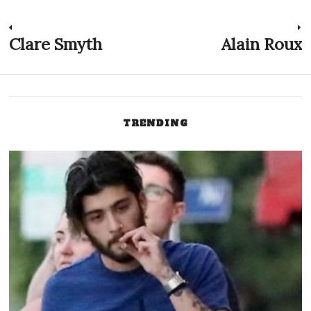
Post
Clare Smyth
Alain Roux
Previous
N
post:
p
navigation
TRENDING