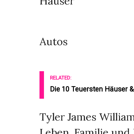
Häuser
Autos
RELATED:
Die 10 Teuersten Häuser &
Tyler James William
Leben, Familie und