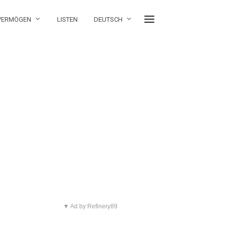
 VERMÖGEN
LISTEN
DEUTSCH
▼ Ad by Refinery89