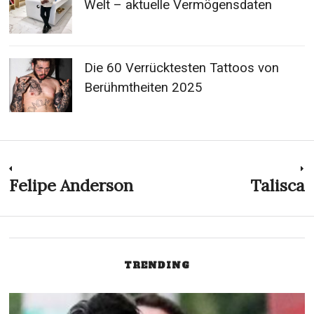
Welt – aktuelle Vermögensdaten
Die 60 Verrücktesten Tattoos von
Berühmtheiten 2025
Post
Felipe Anderson
Talisca
Previous
N
post:
p
navigation
TRENDING