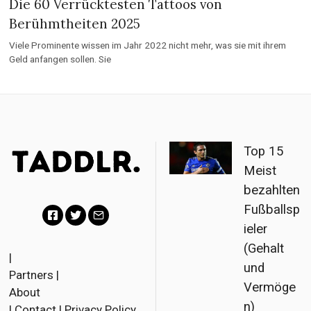
Die 60 Verrücktesten Tattoos von
Berühmtheiten 2025
Viele Prominente wissen im Jahr 2022 nicht mehr, was sie mit ihrem
Geld anfangen sollen. Sie
Top 15
Meist
bezahlten
Fußballsp
ieler
F
T
E
(Gehalt
a
w
m
|
und
Partners
|
c
i
a
Vermöge
About
e
t
i
n)
|
Contact
|
Privacy Policy