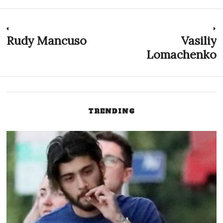
Post
Rudy Mancuso
Vasiliy
Previous
N
post:
p
Lomachenko
navigation
TRENDING