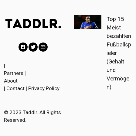
Top 15
Meist
bezahlten
Fußballsp
ieler
F
T
E
(Gehalt
a
w
m
|
und
Partners
|
c
i
a
Vermöge
About
e
t
i
n)
|
Contact
|
Privacy Policy
b
t
l
o
e
o
r
© 2023 Taddlr. All Rights
Reserved.
k