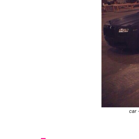
car
-