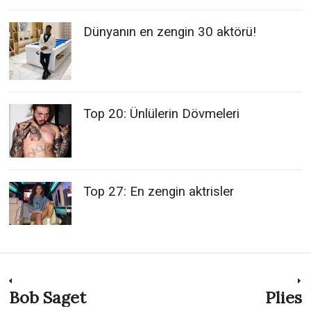
Dünyanın en zengin 30 aktörü!
Top 20: Ünlülerin Dövmeleri
Top 27: En zengin aktrisler
Post
Bob Saget
Plies
Previous
N