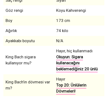
Saç rengi
Siyah
Göz rengi
Koyu Kahverengi
Boy
173 cm
Ağırlık
74 kilo
Ayakkabı boyutu
N/A
Hayır, hiç kullanmadı
King Bach sigara
Okuyun: Sigara
kullanıyor mu?
kullanacağını
beklemediğiniz 20 ünlü
Hayır
King Bach’in dövmesi var
Top 20: Ünlülerin
mı?
Dövmeleri!