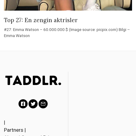
Top 27: En zengin aktrisler
#27: Emma Watson – 60.000.000 $ (Image source: picpix.com) Bilgi –
Emma Watson
F
T
E
a
w
m
|
Partners
|
c
i
a