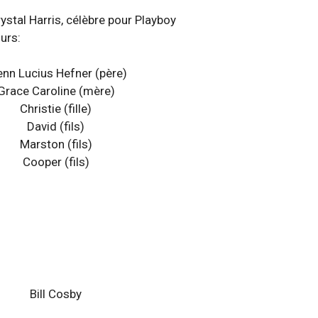
rystal Harris, célèbre pour Playboy
urs:
enn Lucius Hefner
(père)
Grace Caroline
(mère)
Christie
(fille)
David
(fils)
Marston
(fils)
Cooper
(fils)
Bill Cosby