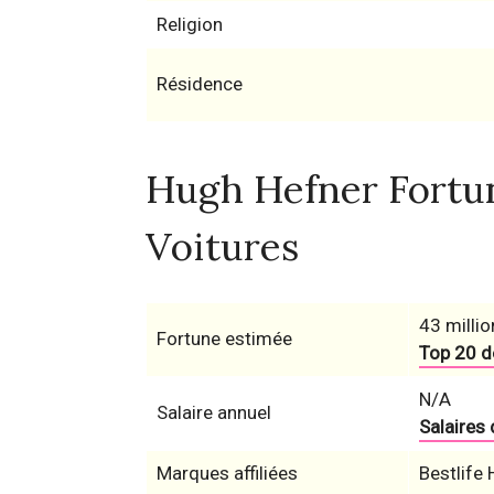
Religion
Résidence
Hugh Hefner Fortun
Voitures
43 millio
Fortune estimée
Top 20 d
N/A
Salaire annuel
Salaires
Marques affiliées
Bestlife 