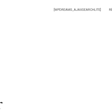
[WPDREAMS_AJAXSEARCHLITE]
R
r