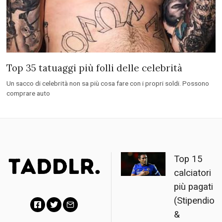
Top 35 tatuaggi più folli delle celebrità
Un sacco di celebrità non sa più cosa fare con i propri soldi. Possono
comprare auto
Top 15
calciatori
più pagati
(Stipendio
&
F
T
E