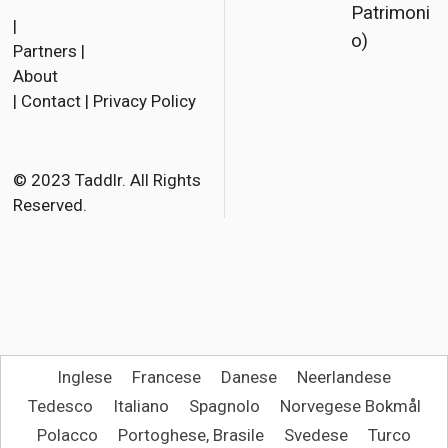
Patrimoni
a
w
m
|
o)
Partners
|
c
i
a
About
e
t
i
|
Contact
|
Privacy Policy
b
t
l
o
e
o
r
© 2023 Taddlr. All Rights
Reserved.
k
Inglese
Francese
Danese
Neerlandese
Tedesco
Italiano
Spagnolo
Norvegese Bokmål
Polacco
Portoghese, Brasile
Svedese
Turco