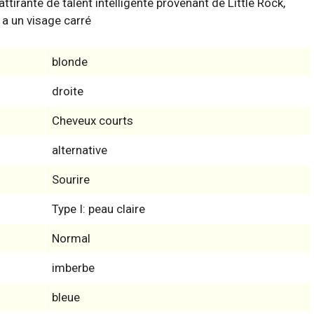
ttirante de talent intelligente provenant de Little Rock,
l a un visage carré
blonde
droite
Cheveux courts
alternative
Sourire
Type I: peau claire
Normal
imberbe
bleue