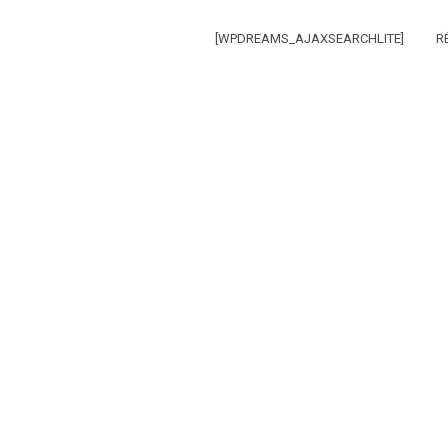
[WPDREAMS_AJAXSEARCHLITE]
R