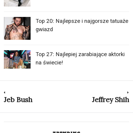
Top 20: Najlepsze i najgorsze tatuaże
gwiazd
Top 27: Najlepiej zarabiające aktorki
na świecie!
Nawigacja
Jeb Bush
Jeffrey Shih
Previous
N
post:
p
wpisu