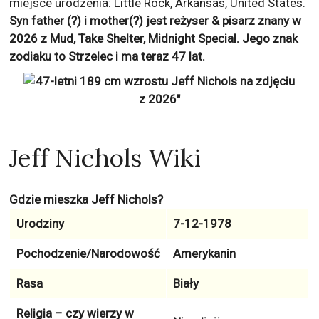
miejsce urodzenia: Little Rock, Arkansas, United States.
Syn father (?) i mother(?) jest reżyser & pisarz znany w
2026 z
Mud, Take Shelter, Midnight Special
. Jego znak
zodiaku to
Strzelec
i ma teraz
47
lat.
Jeff Nichols Wiki
Gdzie mieszka Jeff Nichols?
Urodziny
7-12-1978
Pochodzenie/Narodowość
Amerykanin
Rasa
Biały
Religia – czy wierzy w