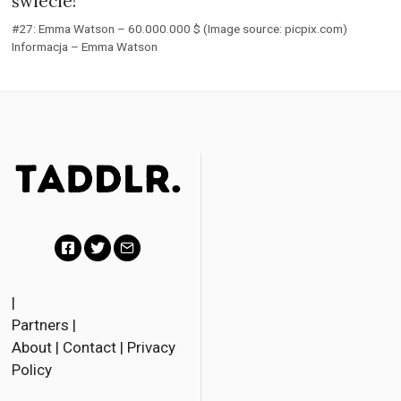
świecie!
#27: Emma Watson – 60.000.000 $ (Image source: picpix.com)
Informacja – Emma Watson
F
T
E
a
w
m
|
Partners
|
c
i
a
About
|
Contact
|
Privacy
e
t
i
Policy
b
t
l