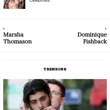
Célébrités
Navigation
Marsha
Dominique
Previous
N
post:
p
Thomason
Fishback
de
l’article
TRENDING