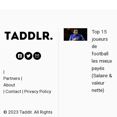
Top 15
joueurs
de
football
les mieux
F
T
E
payés
a
w
m
|
(Salaire &
Partners
|
c
i
a
valeur
About
e
t
i
nette)
|
Contact
|
Privacy Policy
b
t
l
o
e
o
r
© 2023 Taddlr. All Rights