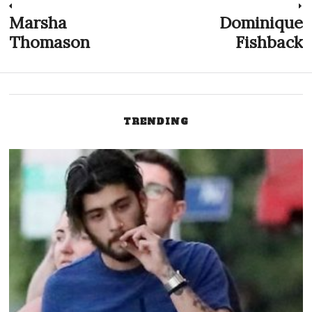
Navegação
Marsha
Dominique
Previous
N
post:
p
Thomason
Fishback
de
Post
TRENDING