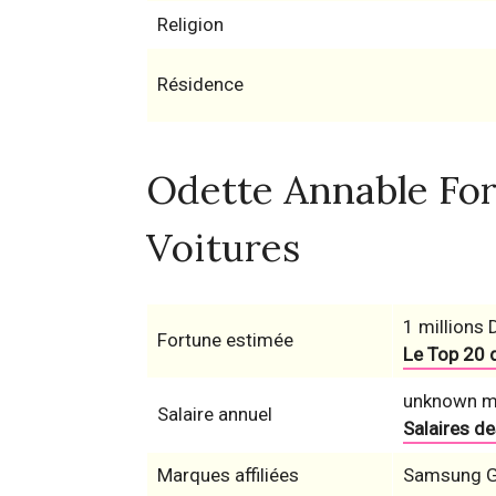
Religion
Résidence
Odette Annable Fort
Voitures
1 millions 
Fortune estimée
Le Top 20 
unknown mi
Salaire annuel
Salaires d
Marques affiliées
Samsung G