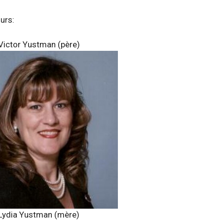
urs:
Victor Yustman (père)
Lydia Yustman (mère)