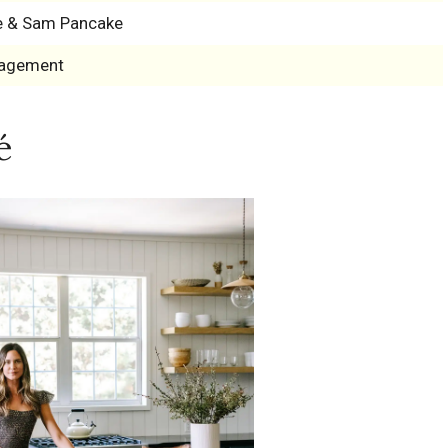
e & Sam Pancake
agement
é