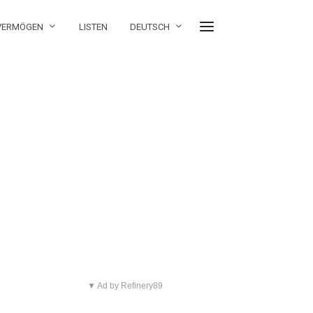
 VERMÖGEN
LISTEN
DEUTSCH
▼ Ad by Refinery89