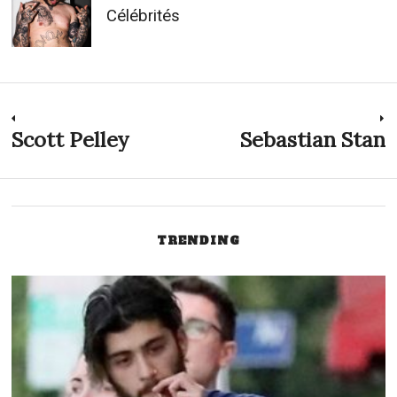
Célébrités
Navigation
Scott Pelley
Sebastian Stan
Previous
N
post:
p
de
l’article
TRENDING