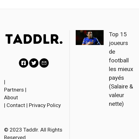
Top 15
joueurs
de
football
les mieux
F
T
E
payés
a
w
m
|
(Salaire &
Partners
|
c
i
a
valeur
About
e
t
i
nette)
|
Contact
|
Privacy Policy
b
t
l
o
e
o
r
© 2023 Taddlr. All Rights
Reserved.
k