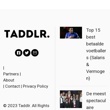
Top 15
best
betaalde
voetballer
s (Salaris
F
T
E
&
a
w
m
|
Vermoge
Partners
|
c
i
a
n)
About
e
t
i
|
Contact
|
Privacy Policy
b
t
l
De meest
o
e
spectacul
o
r
© 2023 Taddlr. All Rights
aire