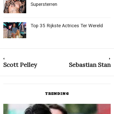
Supersterren
Top 35 Rijkste Actrices Ter Wereld
Post
Scott Pelley
Sebastian Stan
Previous
N
post:
p
navigation
TRENDING