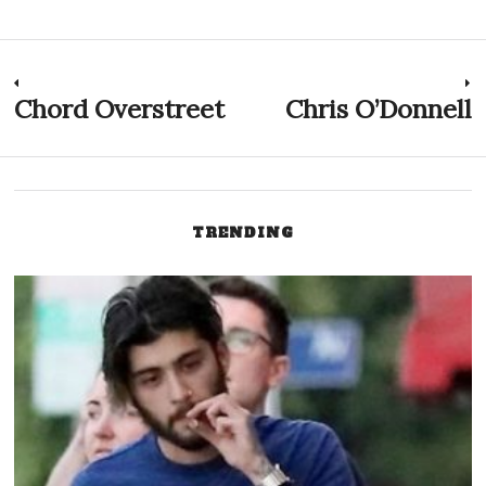
Navigazione
Chord Overstreet
Chris O’Donnell
Previous
N
post:
p
articoli
TRENDING