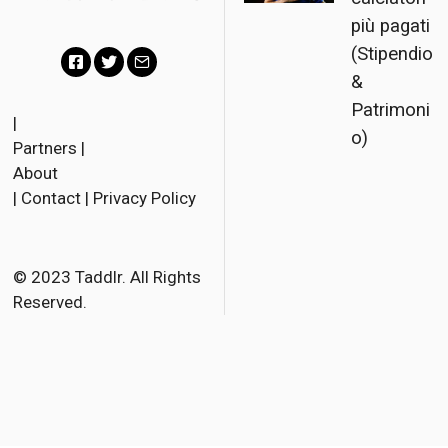
più pagati
(Stipendio
&
F
T
E
Patrimoni
a
w
m
|
o)
Partners
|
c
i
a
About
e
t
i
|
Contact
|
Privacy Policy
b
t
l
o
e
o
r
© 2023 Taddlr. All Rights
Reserved.
k