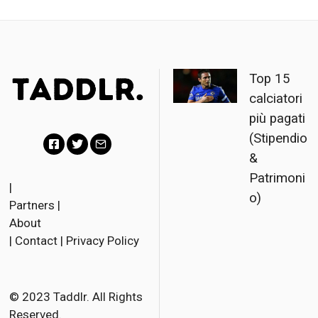
Top 15
calciatori
più pagati
(Stipendio
&
F
T
E
Patrimoni
a
w
m
|
o)
Partners
|
c
i
a
About
e
t
i
|
Contact
|
Privacy Policy
b
t
l
o
e
o
r
© 2023 Taddlr. All Rights
Reserved.
k