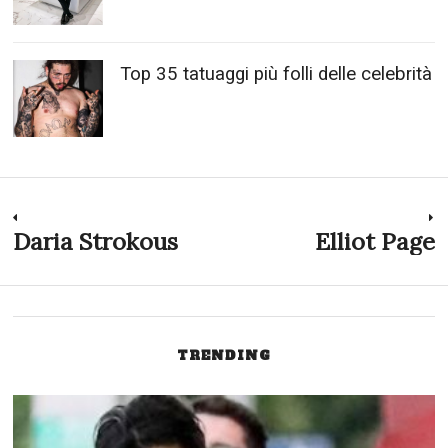
Top 35 tatuaggi più folli delle celebrità
Navigazione
Daria Strokous
Elliot Page
Previous
N
post:
p
articoli
TRENDING