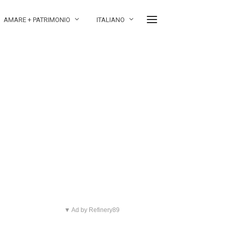
AMARE + PATRIMONIO
ITALIANO
▼ Ad by Refinery89