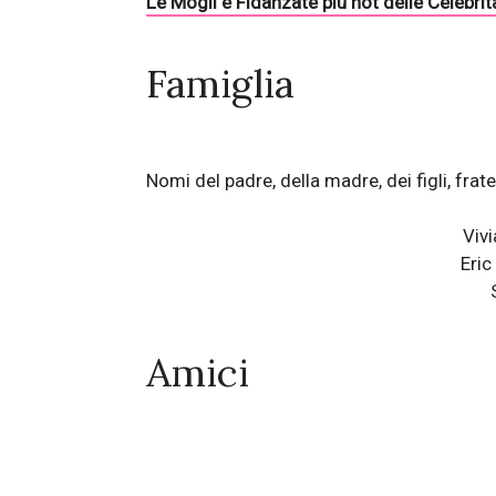
Le Mogli e Fidanzate più hot delle Celebrit
Famiglia
Nomi del padre, della madre, dei figli, fratel
Viv
Eric
Amici