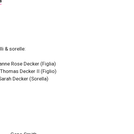
à
li & sorelle:
ianne Rose Decker (Figlia)
 Thomas Decker II (Figlio)
Sarah Decker (Sorella)