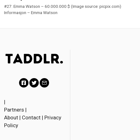
#27: Emma Watson – 60.000.000 $ (Image source: picpix.com)
Informasjon – Emma Watson
F
T
E
a
w
m
|
Partners
|
c
i
a
About
|
Contact
|
Privacy
e
t
i
Policy
b
t
l
o
e