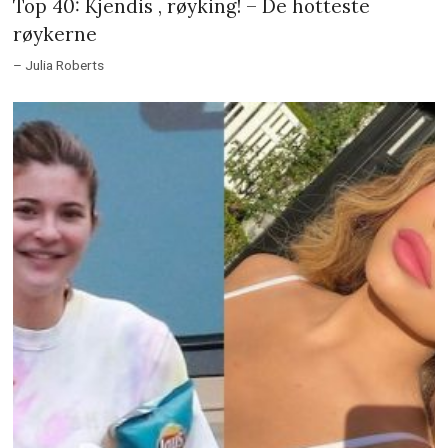
Top 40: Kjendis , røyking! – De hotteste
røykerne
– Julia Roberts