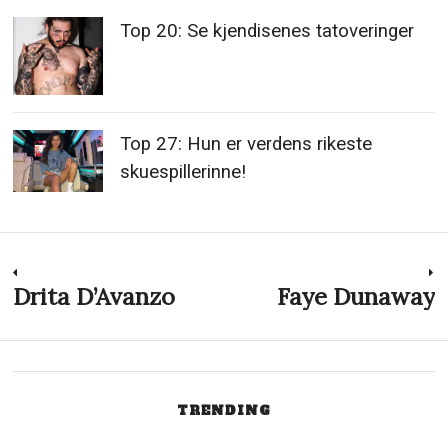
Top 20: Se kjendisenes tatoveringer
Top 27: Hun er verdens rikeste
skuespillerinne!
Innleggsnavigasjon
Drita D’Avanzo
Faye Dunaway
Previous
N
post:
p
TRENDING