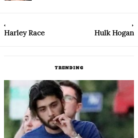
Navigazione
Harley Race
Hulk Hogan
Previous
N
post:
p
articoli
TRENDING