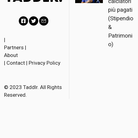
calciatori
più pagati
(Stipendio
&
F
T
E
Patrimoni
a
w
m
|
o)
Partners
|
c
i
a
About
e
t
i
|
Contact
|
Privacy Policy
b
t
l
o
e
o
r
© 2023 Taddlr. All Rights
Reserved.
k