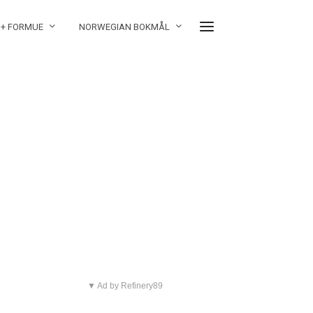
 + FORMUE
NORWEGIAN BOKMÅL
▼ Ad by Refinery89