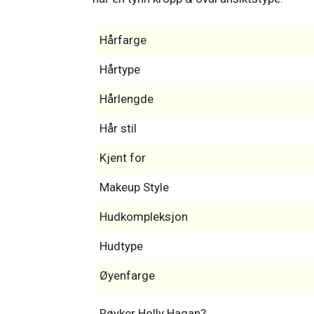
Hårfarge
Hårtype
Hårlengde
Hår stil
Kjent for
Makeup Style
Hudkompleksjon
Hudtype
Øyenfarge
Røyker Holly Hagan?