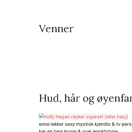
Venner
Hud, hår og øyenfa
enne lekker sexy mystisk kjendis & tv-pe
har en tynn kropp & oval ansiktstype.