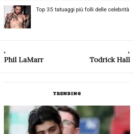
Top 35 tatuaggi più folli delle celebrità
Navigazione
Phil LaMarr
Todrick Hall
Previous
N
post:
p
articoli
TRENDING