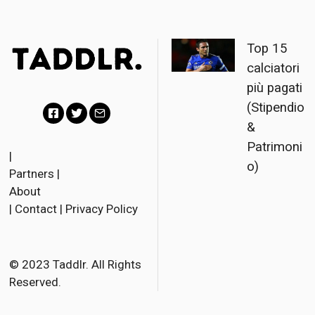
Top 15
calciatori
più pagati
(Stipendio
&
F
T
E
Patrimoni
a
w
m
|
o)
Partners
|
c
i
a
About
e
t
i
|
Contact
|
Privacy Policy
b
t
l
o
e
o
r
© 2023 Taddlr. All Rights
Reserved.
k