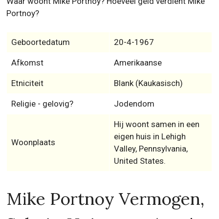
Waar woont Mike Portnoy? Hoeveel geld verdient Mike
Portnoy?
Geboortedatum
20-4-1967
Afkomst
Amerikaanse
Etniciteit
Blank (Kaukasisch)
Religie - gelovig?
Jodendom
Hij woont samen in een
eigen huis in Lehigh
Woonplaats
Valley, Pennsylvania,
United States.
Mike Portnoy Vermogen,