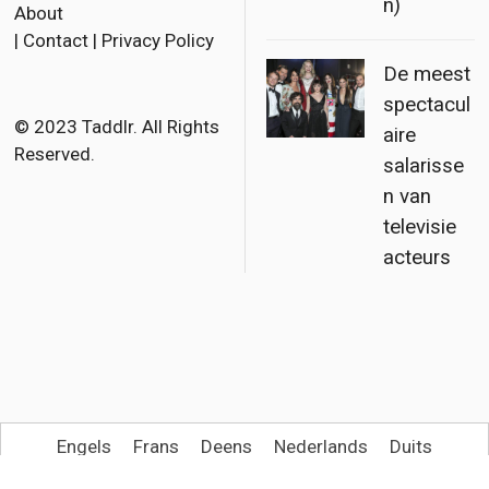
n)
About
e
t
i
|
Contact
|
Privacy Policy
b
t
l
De meest
o
e
spectacul
o
r
© 2023 Taddlr. All Rights
aire
Reserved.
k
salarisse
n van
televisie
acteurs
Engels
Frans
Deens
Nederlands
Duits
Italiaans
Spaans
Noors Bokmål
Pools