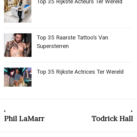
Top 35 Rijkste Acteurs Ter Wereld
Top 35 Raarste Tattoo’s Van
Supersterren
Top 35 Rijkste Actrices Ter Wereld
Post
Phil LaMarr
Todrick Hall
Previous
N
post:
p
navigation