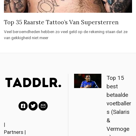
Top 35 Raarste Tattoo’s Van Supersterren
Veel beroemdheden hebben zo veel geld op de rekening staan dat ze
van gekkigheid niet meer
Top 15
best
betaalde
voetballer
s (Salaris
F
T
E
&
a
w
m
|
Vermoge
Partners
|
c
i
a