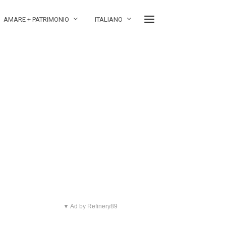
AMARE + PATRIMONIO
ITALIANO
▼ Ad by Refinery89