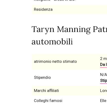
Residenza
Taryn Manning Patr
automobili
2 mi
atrimonio netto stimato
Da l
N/A
Stipendio
Stip
Marchi affiliati
Lor
Colleghi famosi
Elle