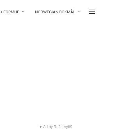
 + FORMUE
NORWEGIAN BOKMÅL
▼ Ad by Refinery89