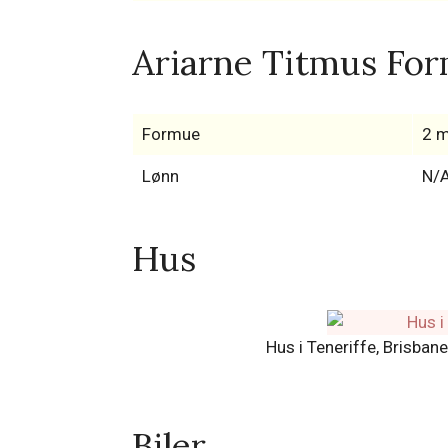
Ariarne Titmus For
Formue
2 m
Lønn
N/
Hus
Hus i Teneriffe, Brisbane
Biler