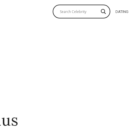
DATING
mus