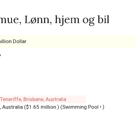
mue, Lønn, hjem og bil
illion Dollar
A
, Australia ($1.65 million ) (Swimming Pool • )