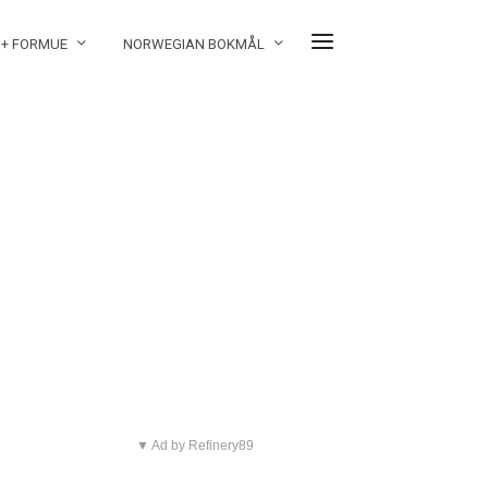
 + FORMUE
NORWEGIAN BOKMÅL
▼ Ad by Refinery89