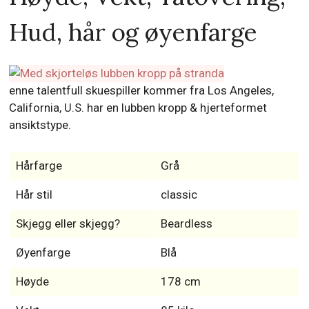
enne talentfull skuespiller kommer fra Los Angeles,
California, U.S. har en lubben kropp & hjerteformet
ansiktstype.
Hårfarge
Grå
Hår stil
classic
Skjegg eller skjegg?
Beardless
Øyenfarge
Blå
Høyde
178 cm
Vekt
85 kilo
Skostørrelse
11
Ja, noen ganger
Røyker Beau Bridges?
Les: 20 kjendiser som du