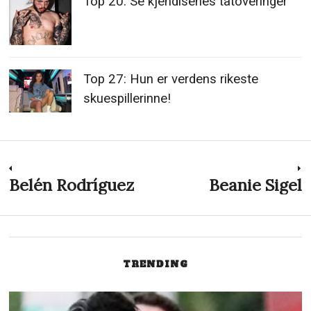
skuespillerinne!
Innleggsnavigasjon
Belén Rodríguez
Beanie Sigel
Previous
N
post:
p
TRENDING