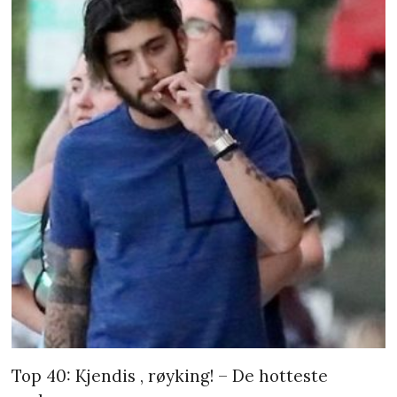
Top 40: Kjendis , røyking! – De hotteste
røykerne
– Julia Roberts