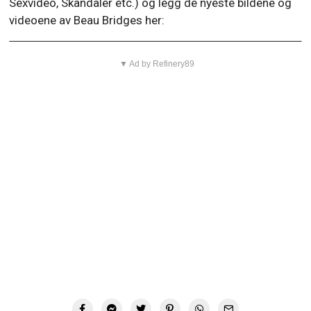
Top 40: Kjendis , røyking! – De