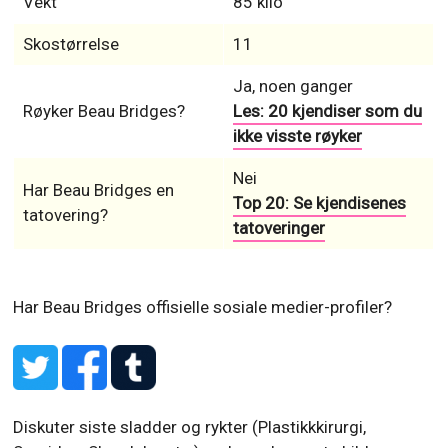
ikke visste røyker
Nei
Har Beau Bridges en
Top 20: Se kjendisenes
tatovering?
tatoveringer
Har Beau Bridges offisielle sosiale medier-profiler?
Diskuter siste sladder og rykter (Plastikkkirurgi,
Sexvideo, Skandaler etc.) og legg de nyeste bildene og
videoene av Beau Bridges her:
▼ Ad by Refinery89