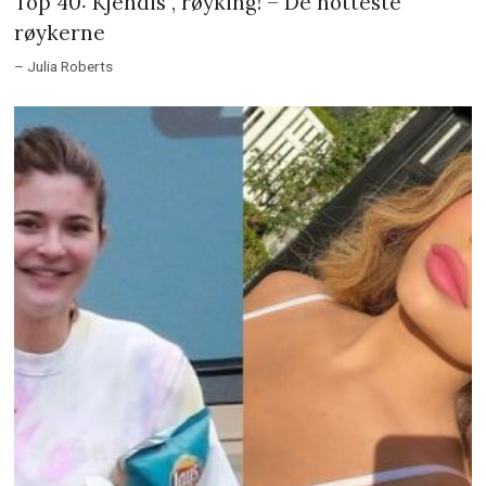
Top 40: Kjendis , røyking! – De hotteste
røykerne
– Julia Roberts