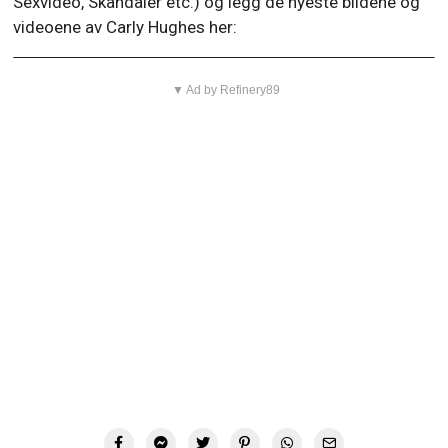
Sexvideo, Skandaler etc.) og legg de nyeste bildene og
videoene av Carly Hughes her:
▼ Ad by Refinery89