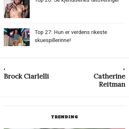
Top 27: Hun er verdens rikeste
skuespillerinne!
Innleggsnavigasjon
Brock Ciarlelli
Catherine
Previous
N
post:
p
Reitman
TRENDING