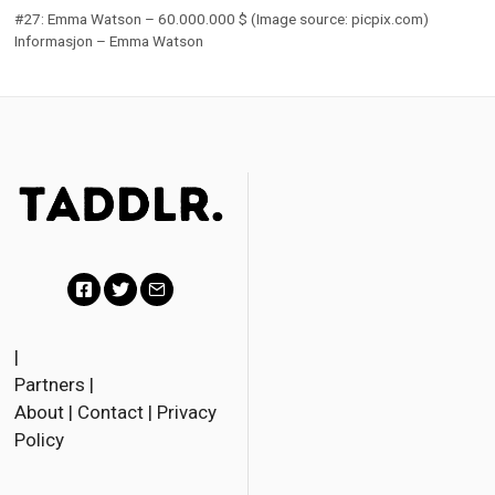
#27: Emma Watson – 60.000.000 $ (Image source: picpix.com)
Informasjon – Emma Watson
F
T
E
a
w
m
|
Partners
|
c
i
a
About
|
Contact
|
Privacy
e
t
i
Policy
b
t
l
o
e