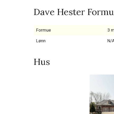
Dave Hester Formue
Formue
3 m
Lønn
N/
Hus