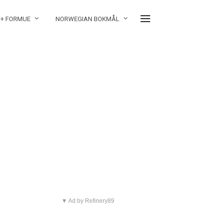
 + FORMUE
NORWEGIAN BOKMÅL
▼ Ad by Refinery89