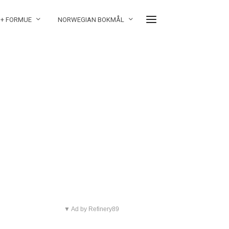
 + FORMUE
NORWEGIAN BOKMÅL
▼ Ad by Refinery89