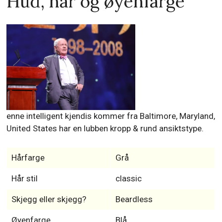
Hud, hår og øyenfarge
enne intelligent kjendis kommer fra Baltimore, Maryland,
United States har en lubben kropp & rund ansiktstype.
Hårfarge
Grå
Hår stil
classic
Skjegg eller skjegg?
Beardless
Øyenfarge
Blå