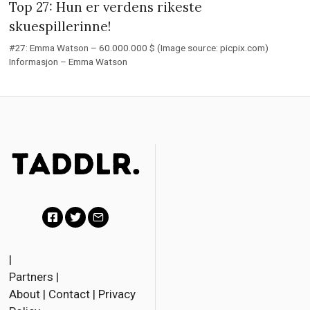
Top 27: Hun er verdens rikeste
skuespillerinne!
#27: Emma Watson – 60.000.000 $ (Image source: picpix.com)
Informasjon – Emma Watson
F
T
E
a
w
m
|
Partners
|
c
i
a
About
|
Contact
|
Privacy
e
t
i