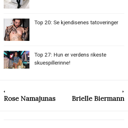
Top 20: Se kjendisenes tatoveringer
Top 27: Hun er verdens rikeste
skuespillerinne!
Innleggsnavigasjon
Rose Namajunas
Brielle Biermann
Previous
N
post:
p