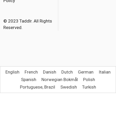
Policy
b
t
l
o
e
o
r
© 2023 Taddlr. All Rights
Reserved.
k
English
French
Danish
Dutch
German
Italian
Spanish
Norwegian Bokmål
Polish
Portuguese, Brazil
Swedish
Turkish