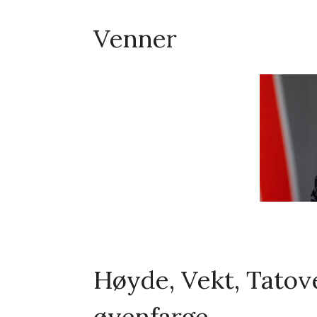
Venner
Høyde, Vekt, Tatove
øyenfarge