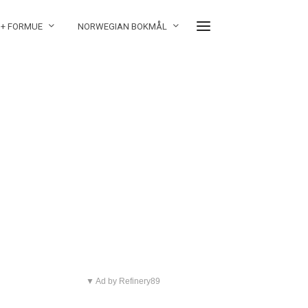
 + FORMUE
NORWEGIAN BOKMÅL
▼ Ad by Refinery89