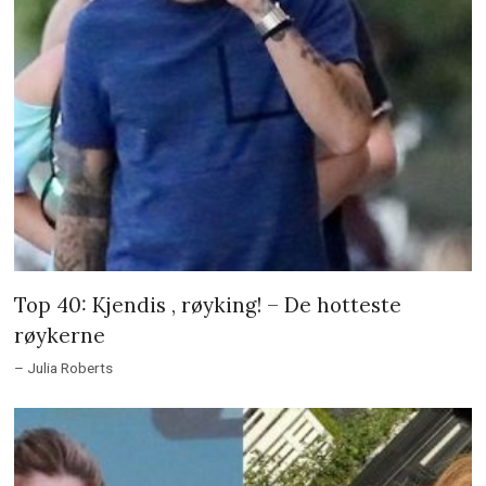
Top 40: Kjendis , røyking! – De hotteste
røykerne
– Julia Roberts