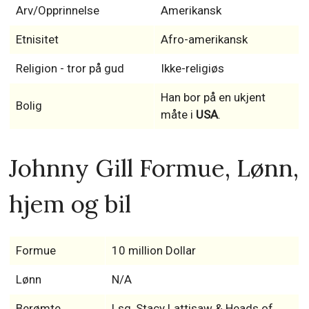
Arv/Opprinnelse
Amerikansk
Etnisitet
Afro-amerikansk
Religion - tror på gud
Ikke-religiøs
Han bor på en ukjent
Bolig
måte i
USA
.
Johnny Gill Formue, Lønn,
hjem og bil
Formue
10 million Dollar
Lønn
N/A
Berømte
Lsg, Stacy Lattisaw & Heads of