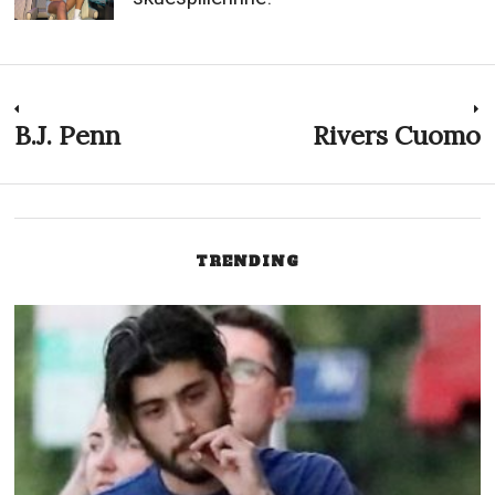
Innleggsnavigasjon
B.J. Penn
Rivers Cuomo
Previous
N
post:
p
TRENDING