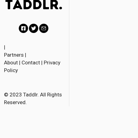
F
T
E
a
w
m
|
Partners
|
c
i
a
About
|
Contact
|
Privacy
e
t
i
Policy
b
t
l
o
e
o
r
© 2023 Taddlr. All Rights
Reserved.
k