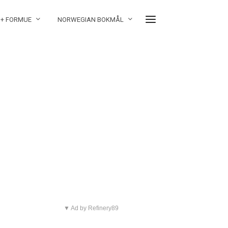
 + FORMUE
NORWEGIAN BOKMÅL
▼ Ad by Refinery89