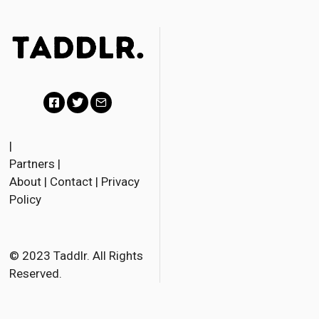
F
T
E
a
w
m
|
Partners
|
c
i
a
About
|
Contact
|
Privacy
e
t
i
Policy
b
t
l
o
e
o
r
© 2023 Taddlr. All Rights
Reserved.
k