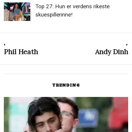
Top 27: Hun er verdens rikeste
skuespillerinne!
Innleggsnavigasjon
Phil Heath
Andy Dinh
Previous
N
post:
p
TRENDING