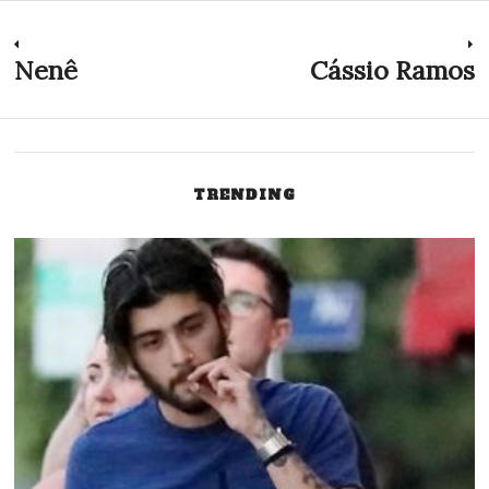
Innleggsnavigasjon
Nenê
Cássio Ramos
Previous
N
post:
p
TRENDING