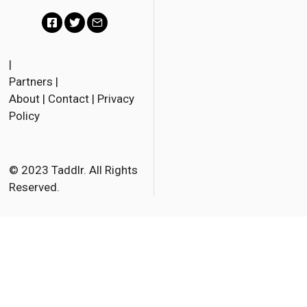
F
T
E
a
w
m
|
Partners
|
c
i
a
About
|
Contact
|
Privacy
e
t
i
Policy
b
t
l
o
e
o
r
© 2023 Taddlr. All Rights
Reserved.
k
English
French
Danish
Dutch
German
Italian