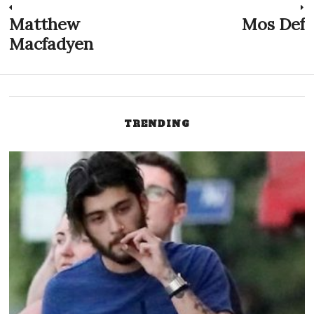
Innleggsnavigasjon
Matthew
Mos Def
Previous
N
post:
p
Macfadyen
TRENDING