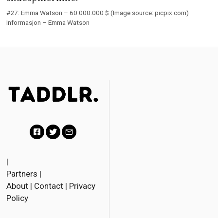
#27: Emma Watson – 60.000.000 $ (Image source: picpix.com)
Informasjon – Emma Watson
F
T
E
a
w
m
|
Partners
|
c
i
a
About
|
Contact
|
Privacy
e
t
i
Policy
b
t
l