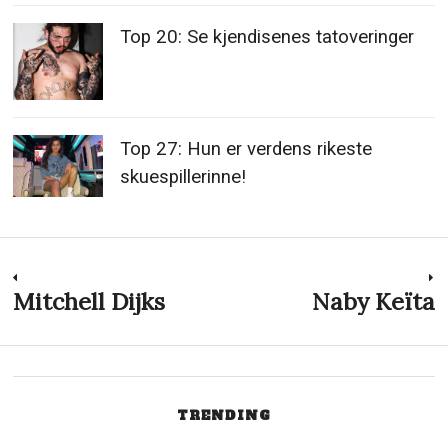
Top 20: Se kjendisenes tatoveringer
Top 27: Hun er verdens rikeste
skuespillerinne!
Innleggsnavigasjon
Mitchell Dijks
Naby Keïta
Previous
N
post:
p
TRENDING